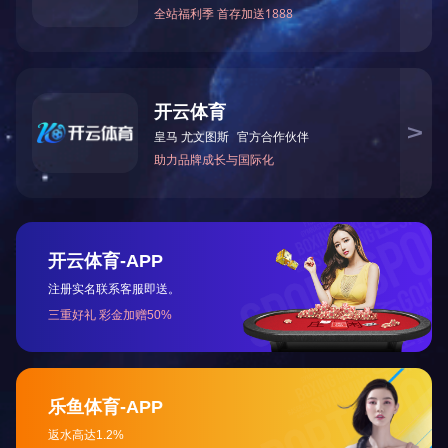
限
华体会网页版
上一页
华体会网页版
产品中心
新闻中心
视频中
履带机锁杆旋挖机
迷你旋挖钻机
履带方杆旋挖钻机
轮式旋挖钻机
挖机改装旋挖钻机
柴油锤打桩机
多用途钻机