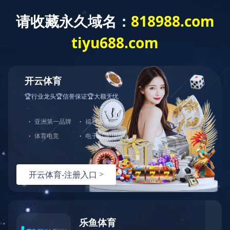
当前位置：
华体会网页版
>
新闻中心
公司动态
行业动态