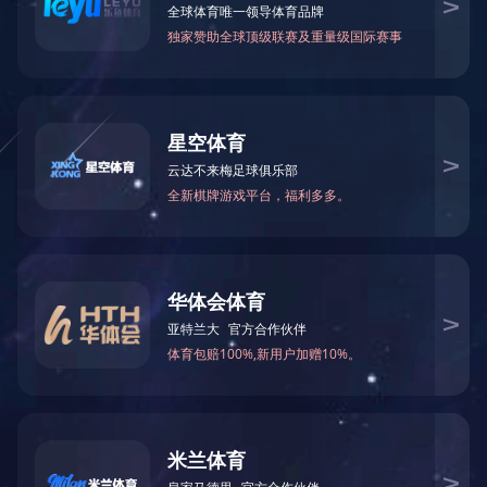
上一篇：
限高型旋挖
下一篇：
DR-220旋
华体会网页版
产品中心
新闻中心
视频中
履带机锁杆旋挖机
迷你旋挖钻机
履带方杆旋挖钻机
轮式旋挖钻机
挖机改装旋挖钻机
柴油锤打桩机
多用途钻机