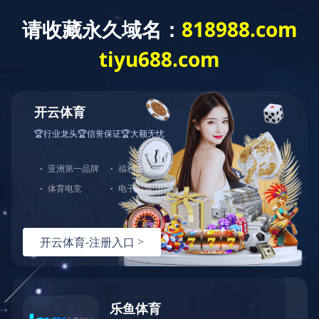
大扭矩钻机工地混凝土取芯
米兰官方网页版
|
开云app登录入口
|
皇冠最新登录网址（中国）
有限公司
|
开云官方端网站登录入口
|
完美体育
|
乐鱼平台
|
XINGKONG.COM
|
博鱼平台
|
乐鱼官方端网站登录入口
|